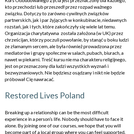
Kurs Odbudowanego Życia jest przeznaczony dla każdego,
kto przechodzi lub przeszedł przez rozpad ważnego
związku. Dotyczy to zarówno cywilnych związków
partnerskich, jak i par żyjących w konkubinacie, niedawnych
rozstań, jak i tych, które zakończyły się wiele lat temu.
Organizacja charytatywna została założona (w UK) przez
chrześcijan, którzy poczuli powołanie, by stanąć u boku ludzi
ze złamanym sercem, ale była również prowadzona przez
mediatorów i grupy społeczne w salach, pubach, biurach, a
nawet w piekarni. Treść kursu nie ma charakteru religijnego,
jest on przeznaczony dla ludzi wszystkich wyznań i
bezwyznaniowych. Nie będziesz osądzany i nikt nie będzie
próbował Cię nawracać.
Restored Lives Poland
Breaking up a relationship can be the most difficult
experience in a person’s life. Nobody should have to face it
alone. By joining one of our courses, we hope that you will
become part of a local group where you can feel supported.